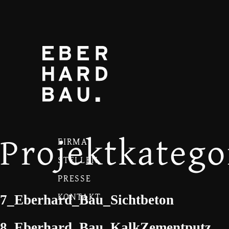
Projektkatego
FIRMA
STELLEN
PRESSE
KONTAKT
7_Eberhard_Bau_Sichtbeton
8_Eberhard_Bau_KalkZementputz