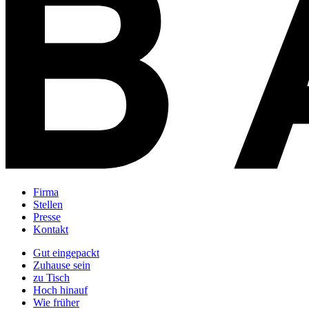
Firma
Stellen
Presse
Kontakt
Gut eingepackt
Zuhause sein
zu Tisch
Hoch hinauf
Wie früher